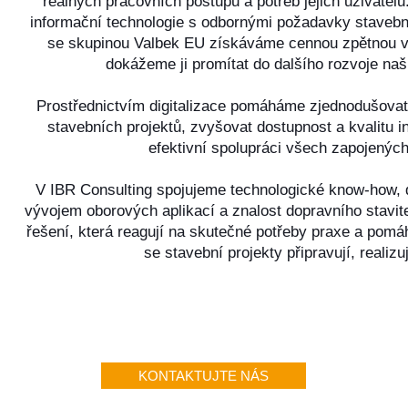
reálných pracovních postupů a potřeb jejich uživatel
informační technologie s odbornými požadavky stavební
se skupinou Valbek EU získáváme cennou zpětnou v
dokážeme ji promítat do dalšího rozvoje naš
Prostřednictvím digitalizace pomáháme zjednodušovat 
stavebních projektů, zvyšovat dostupnost a kvalitu 
efektivní spolupráci všech zapojených
V IBR Consulting spojujeme technologické know-how, 
vývojem oborových aplikací a znalost dopravního stavitel
řešení, která reagují na skutečné potřeby praxe a pomá
se stavební projekty připravují, realizují
KONTAKTUJTE NÁS