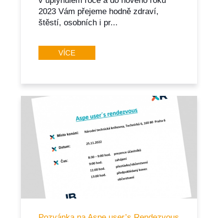
v uplynulém roce a do nového roku
2023 Vám přejeme hodně zdraví,
štěstí, osobních i pr...
VÍCE
Pozvánka na Aspe user’s Rendezvous