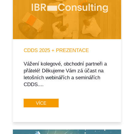
CDDS 2025 + PREZENTACE
Vážení kolegové, obchodní partneři a
přátelé! Děkujeme Vám zá účast na
letošních webinářích a seminářích
CDDS....
VÍCE