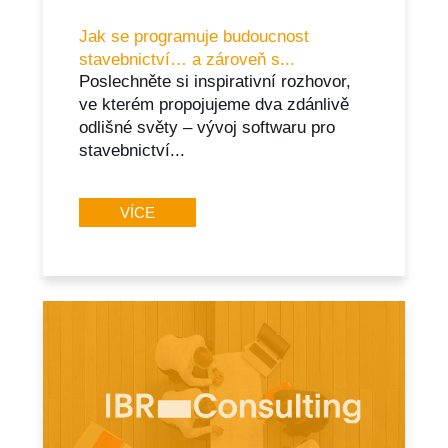
Jak se programuje budoucnost
stavebnictví… a zároveň s...
Poslechněte si inspirativní rozhovor,
ve kterém propojujeme dva zdánlivě
odlišné světy – vývoj softwaru pro
stavebnictví...
VÍCE