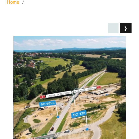
Home
/
❱