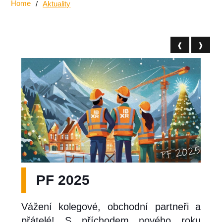
Home
/
Aktuality
❰
❱
PF 2025
Vážení kolegové, obchodní partneři a
přátelé! S příchodem nového roku