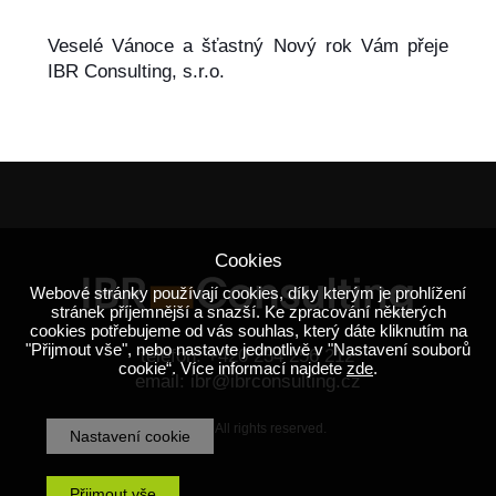
Veselé Vánoce a šťastný Nový rok Vám přeje
IBR Consulting, s.r.o.
Cookies
Webové stránky používají cookies, díky kterým je prohlížení
stránek příjemnější a snazší. Ke zpracování některých
cookies potřebujeme od vás souhlas, který dáte kliknutím na
"Přijmout vše", nebo nastavte jednotlivě v "Nastavení souborů
telefon:
+420 234 256 212
cookie“. Více informací najdete
zde
.
email:
ibr@ibrconsulting.cz
© 2026 All rights reserved.
Nastavení cookie
Přijmout vše